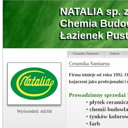
NATALIA sp. z
Chemia Budo
Łazienek Pust
Ceramika Sanitarna
Galeria
Ceramika Sanitarna
Firma istnieje od roku 1992. O
kojarzeni jako profesjonalni i
Prowadzimny sprzedaż h
•
płytek ceramicz
•
chemii budowla
Wyświetleń: 44104
•
tynków koloro
•
farb