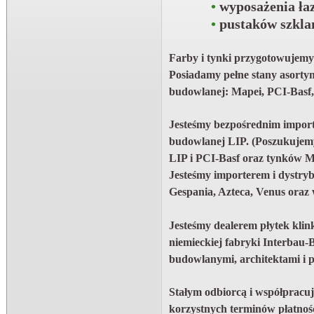
•
wyposażenia ła
•
pustaków szkla
Farby i tynki przygotowujemy
Posiadamy pełne stany asort
budowlanej: Mapei, PCI-Basf
Jesteśmy bezpośrednim import
budowlanej LIP.
(Poszukujemy
LIP i PCI-Basf oraz tynków Ma
Jesteśmy importerem i dystry
Gespania, Azteca, Venus oraz 
Jesteśmy dealerem płytek kli
niemieckiej fabryki Interbau
budowlanymi, architektami i 
Stałym odbiorcą i współpracu
korzystnych terminów płatnośc